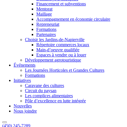
Financement et subventions
Mentorat
Maillage
Accompagnement en économie circulaire
Repreneuriat
Formations
Partenaires
Choisir les Jardins-de-Napierville
Répertoire commerces locaux
Main-d’oeuvre qualifiée
Espaces à vendre ou à louer
Développement agrotouristique
Événements
Les Journées Horticoles et Grandes Cultures
Formations
Initiatives
Caravane des cultures
Circuit du paysan
Les complices alimentaires
Pôle d’excellence en lutte intégrée
Nouvelles
Nous joindre
(450) 245-7289