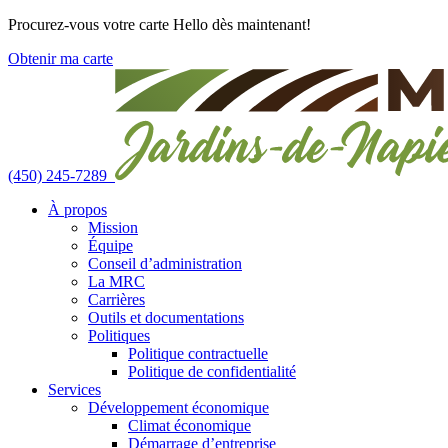
Skip
Procurez-vous votre carte Hello dès maintenant!
to
Obtenir ma carte
content
(450) 245-7289
À propos
Mission
Équipe
Conseil d’administration
La MRC
Carrières
Outils et documentations
Politiques
Politique contractuelle
Politique de confidentialité
Services
Développement économique
Climat économique
Démarrage d’entreprise