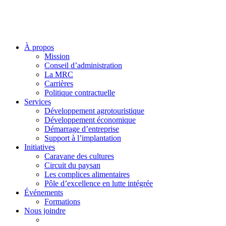
À propos
Mission
Conseil d’administration
La MRC
Carrières
Politique contractuelle
Services
Développement agrotouristique
Développement économique
Démarrage d’entreprise
Support à l’implantation
Initiatives
Caravane des cultures
Circuit du paysan
Les complices alimentaires
Pôle d’excellence en lutte intégrée
Événements
Formations
Nous joindre