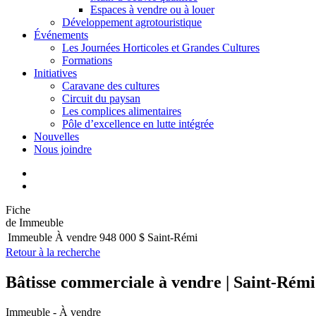
Espaces à vendre ou à louer
Développement agrotouristique
Événements
Les Journées Horticoles et Grandes Cultures
Formations
Initiatives
Caravane des cultures
Circuit du paysan
Les complices alimentaires
Pôle d’excellence en lutte intégrée
Nouvelles
Nous joindre
Fiche
de Immeuble
Immeuble
À vendre
948 000 $
Saint-Rémi
Retour à la recherche
Bâtisse commerciale à vendre | Saint-Rémi
Immeuble - À vendre