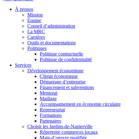
À propos
Mission
Équipe
Conseil d’administration
La MRC
Carrières
Outils et documentations
Politiques
Politique contractuelle
Politique de confidentialité
Services
Développement économique
Climat économique
Démarrage d’entreprise
Financement et subventions
Mentorat
Maillage
Accompagnement en économie circulaire
Repreneuriat
Formations
Partenaires
Choisir les Jardins-de-Napierville
Répertoire commerces locaux
Main-d’oeuvre qualifiée